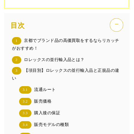
−
目次
京都でブランド品の高価買取をするならリカッチ
1
がおすすめ！
ロレックスの並行輸入品とは？
2
【項目別】ロレックスの並行輸入品と正規品の違
3
い
流通ルート
3.1
販売価格
3.2
購入後の保証
3.3
販売モデルの種類
3.4