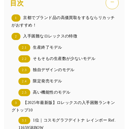
−
目次
京都でブランド品の高価買取をするならリカッチ
1
がおすすめ！
入手困難なロレックスの特徴
2
生産終了モデル
2.1
そもそもの生産数が少ないモデル
2.2
独自デザインのモデル
2.3
限定発売モデル
2.4
高い機能性のモデル
2.5
【2025年最新版】ロレックスの入手困難ランキン
3
グトップ10
1位｜コスモグラフデイトナ レインボー Ref.
3.1
116595RBOW