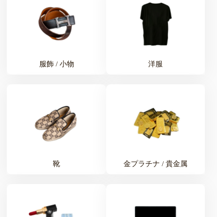
服飾 / 小物
洋服
靴
金プラチナ / 貴金属