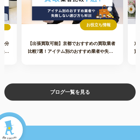
お役立ち情報
価の分
【出張買取可能】京都でおすすめの買取業者
京
方法も
比較7選！アイテム別のおすすめ業者や失敗
買
しない選び方も解説
ブログ一覧を見る