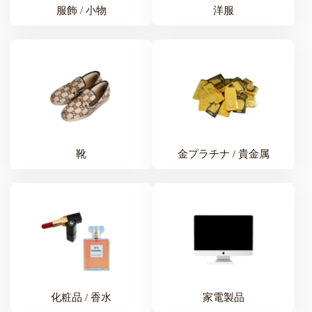
服飾 / 小物
洋服
靴
金プラチナ / 貴金属
化粧品 / 香水
家電製品