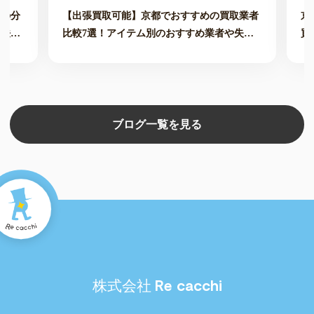
価の分
【出張買取可能】京都でおすすめの買取業者
京
方法も
比較7選！アイテム別のおすすめ業者や失敗
買
しない選び方も解説
ブログ一覧を見る
Re cacchi
株式会社