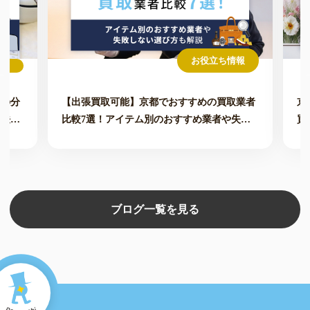
お役立ち情報
価の分
【出張買取可能】京都でおすすめの買取業者
京
方法も
比較7選！アイテム別のおすすめ業者や失敗
買
しない選び方も解説
ブログ一覧を見る