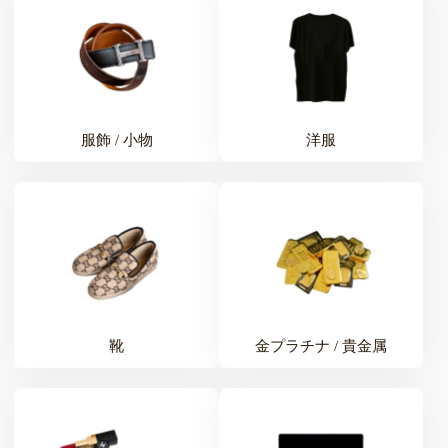
服飾 / 小物
洋服
靴
金プラチナ / 貴金属