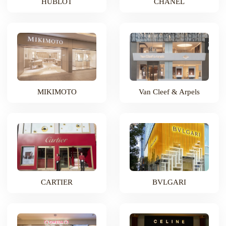
HUBLOT
CHANEL
MIKIMOTO
Van Cleef & Arpels
CARTIER
BVLGARI