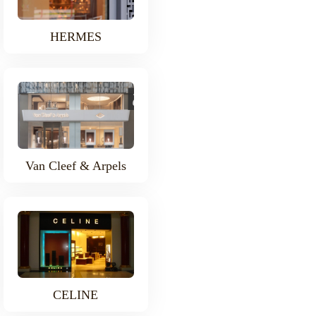
HERMES
Van Cleef & Arpels
CELINE