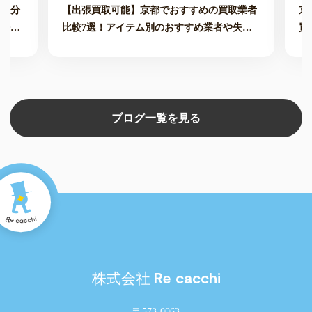
価の分
【出張買取可能】京都でおすすめの買取業者
京
方法も
比較7選！アイテム別のおすすめ業者や失敗
買
しない選び方も解説
ブログ一覧を見る
Re cacchi
株式会社
〒573-0063