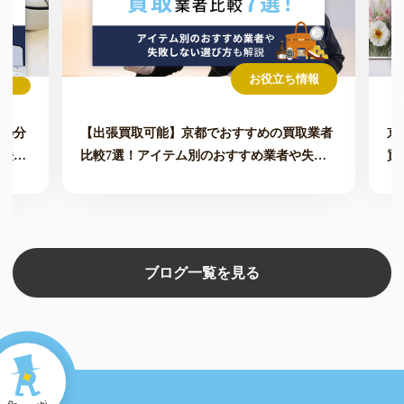
お役立ち情報
価の分
【出張買取可能】京都でおすすめの買取業者
京
方法も
比較7選！アイテム別のおすすめ業者や失敗
買
しない選び方も解説
ブログ一覧を見る