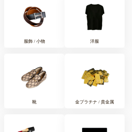
服飾 / 小物
洋服
靴
金プラチナ / 貴金属