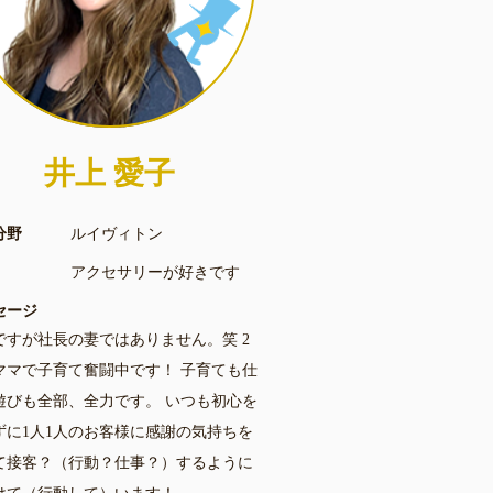
井上 愛子
分野
ルイヴィトン
アクセサリーが好きです
セージ
ですが社長の妻ではありません。笑 2
ママで子育て奮闘中です！ 子育ても仕
遊びも全部、全力です。 いつも初心を
ずに1人1人のお客様に感謝の気持ちを
て接客？（行動？仕事？）するように