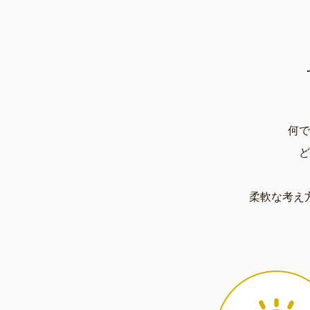
何で
ど
柔軟な考え