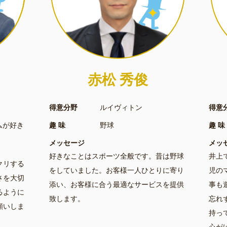
赤松 秀俊
得意分野
ルイヴィトン
得意
ムが好き
趣 味
野球
趣 味
メッセージ
メッ
好きなことはスポーツ全般です。昔は野球
井上
クリする
をしていました。お客様一人ひとりに寄り
児の
さを大切
添い、お客様に合う最適なサービスを提供
事も
るように
致します。
忘れ
願いしま
持っ