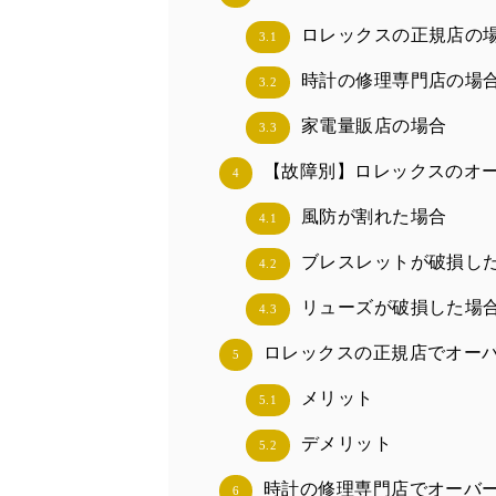
ロレックスの正規店の
3.1
時計の修理専門店の場
3.2
家電量販店の場合
3.3
【故障別】ロレックスのオ
4
風防が割れた場合
4.1
ブレスレットが破損し
4.2
リューズが破損した場
4.3
ロレックスの正規店でオー
5
メリット
5.1
デメリット
5.2
時計の修理専門店でオーバ
6