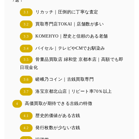
7選！
リカッチ｜圧倒的に丁寧な査定
3.1
買取専門店TOKAI｜店舗数が多い
3.2
KOMEHYO｜歴史と信頼のある老舗
3.3
バイセル｜テレビやCMでお馴染み
3.4
骨董品買取店 緑和堂 京都本店｜高額でも即
3.5
日現金化
嵯峨乃コイン｜古銭買取専門
3.6
洛宝京都北山店｜リピート率70％以上
3.7
高価買取が期待できる古銭の特徴
4
歴史的価値がある古銭
4.1
発行枚数が少ない古銭
4.2