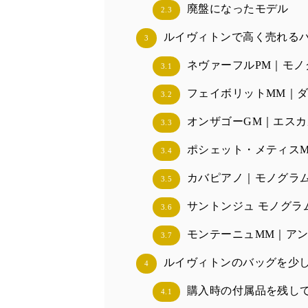
廃盤になったモデル
2.3
ルイヴィトンで高く売れるバ
3
ネヴァーフルPM｜モノ
3.1
フェイボリットMM｜
3.2
オンザゴーGM｜エスカ
3.3
ポシェット・メティス
3.4
カバピアノ｜モノグラ
3.5
サントンジュ モノグラ
3.6
モンテーニュMM｜アン
3.7
ルイヴィトンのバッグを少
4
購入時の付属品を残し
4.1